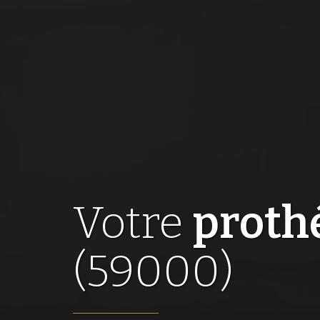
Votre
prothé
(59000)